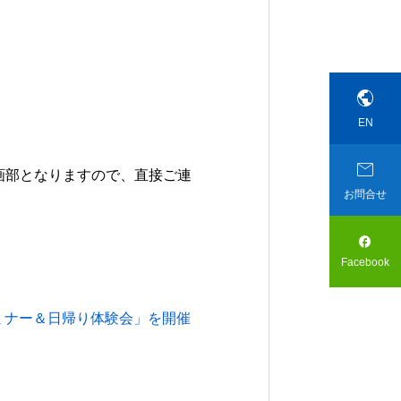

EN

画部となりますので、直接ご連
お問合せ

Facebook
セミナー＆日帰り体験会」を開催