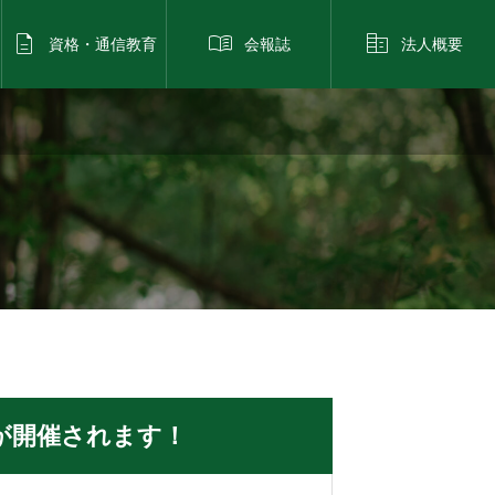



資格・通信教育
会報誌
法人概要
が開催されます！