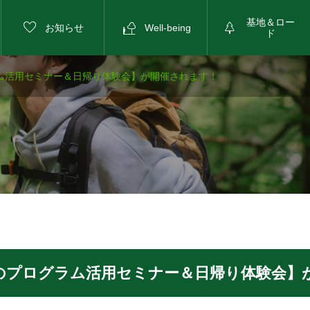
基地＆ロー



お知らせ
Well-being
ド
ム活用セミナー＆日帰り体験会】が開催されます！
のプログラム活用セミナー＆日帰り体験会】