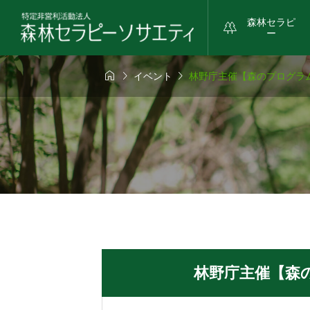
森林セラピ

ー



イベント
林野庁主催【森のプログラ
林野庁主催【森