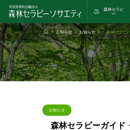
森林セラピ

ー




お知らせ
お知らせ
森林セラピー
お知らせ
森林セラピーガイド・