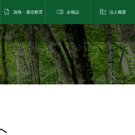



資格・通信教育
会報誌
法人概要
へ