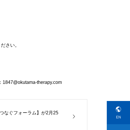
ください。
kutama-therapy.com

つなぐフォーラム】が2月25

EN