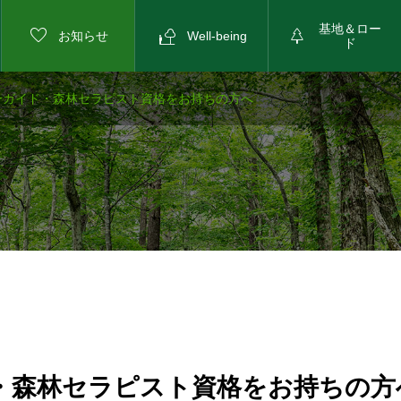
基地＆ロー



お知らせ
Well-being
ド
ガイド・森林セラピスト資格をお持ちの方へ
森林セラピスト資格をお持ちの方