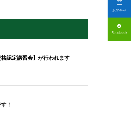

お問合せ

Facebook
ト資格認定講習会】が行われます
です！