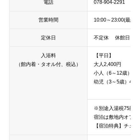
電話
078-904-2291
営業時間
10:00～23:00(最終
定休日
不定休 休館日：201
入浴料
【平日】
（館内着・タオル付、税込）
大人2,400円
小人
（6～12歳）
1,
幼児
（3～5歳）
400
※別途入湯税75円
宿泊は敷地内オフィシ
【宿泊特典】チェッ