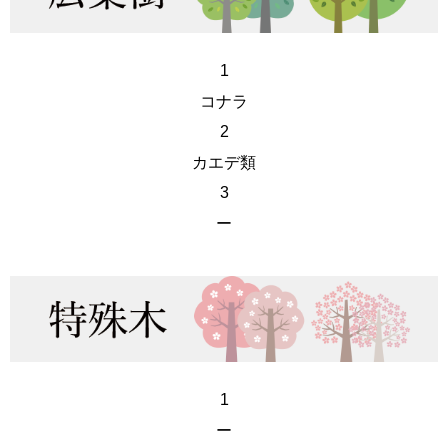
1
コナラ
2
カエデ類
3
ー
1
ー