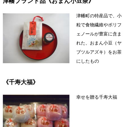
津幡ブランド品《おまん小豆茶》
津幡町の特産品で、小
粒で食物繊維やポリフ
ェノールが豊富に含ま
れた、おまん小豆（ヤ
ブツルアズキ）をお茶
にしたもの
《千寿大福》
幸せを贈る千寿大福