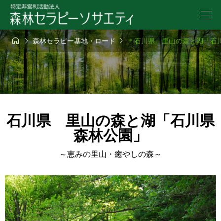



森林セラピー基地・ロード
＊石川県 里山の森と湖「石
石川県 里山の森と湖「石川県
森林公園」
～恵みの里山・癒やしの森～