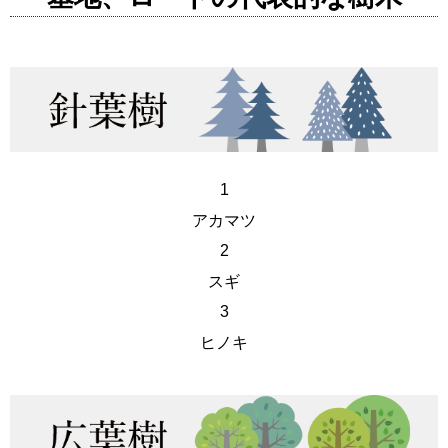
1
アカマツ
2
スギ
3
ヒノキ