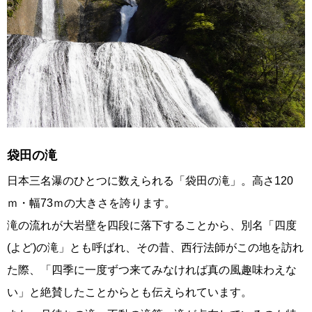
袋田の滝
日本三名瀑のひとつに数えられる「袋田の滝」。高さ120
ｍ・幅73ｍの大きさを誇ります。
滝の流れが大岩壁を四段に落下することから、別名「四度
(よど)の滝」とも呼ばれ、その昔、西行法師がこの地を訪れ
た際、「四季に一度ずつ来てみなければ真の風趣味わえな
い」と絶賛したことからとも伝えられています。