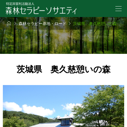



森林セラピー基地・ロード
茨城県 奥久慈憩いの森
茨城県 奥久慈憩いの森